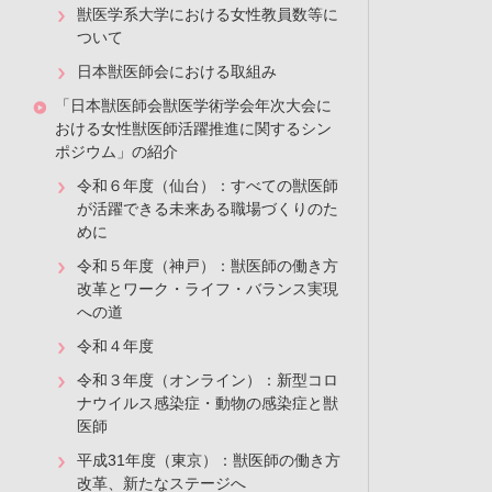
(1988-1999),J Am Vet Med Assoc, 216, 1429-1436 (200
獣医学系大学における女性教員数等に
ついて
キーワード：非再生性貧血，ミニチュア・ダックスフンド，
日本獣医師会における取組み
「日本獣医師会獣医学術学会年次大会に
おける女性獣医師活躍推進に関するシン
ポジウム」の紹介
PDFデータ
も
令和６年度（仙台）：すべての獣医師
が活躍できる未来ある職場づくりのた
めに
令和５年度（神戸）：獣医師の働き方
改革とワーク・ライフ・バランス実現
への道
令和４年度
令和３年度（オンライン）：新型コロ
ナウイルス感染症・動物の感染症と獣
医師
平成31年度（東京）：獣医師の働き方
改革、新たなステージへ