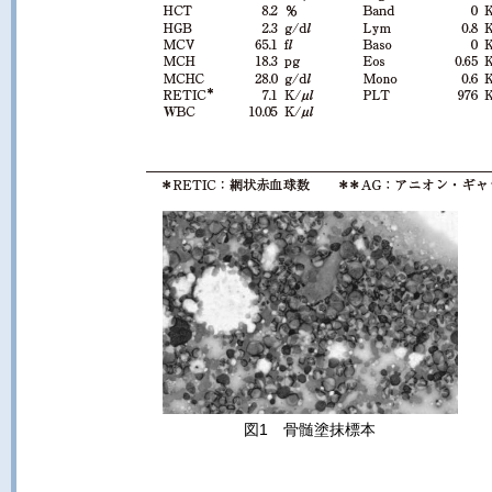
図1 骨髄塗抹標本