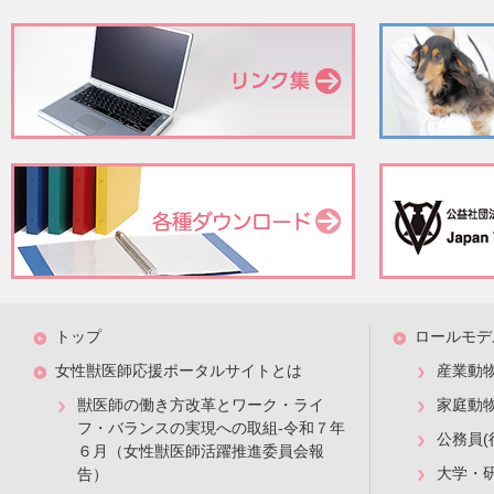
た多染性赤血球の減少とそれを貪食したと思われるマクロフ
NRIMA の診断基準は明確化されておらず，議論の余地が
ットとなる赤血球系細胞のステージが多岐に渡ることなどが
場合もあり，溶血所見を伴うこともある．とりわけ骨髄中の
疫介在性貧血（PIMA）という概念が提唱されていることに
質問2に対する解答と解説：
NRIMA 罹患犬のHCT 値の中央値は11％と報告されてい
床徴候を示さない症例にもしばしば遭遇する．本症例では元
ため，初期治療として輸血を実施した．
トップ
ロールモデ
NRIMA そのものに対する治療としては免疫抑制療法を実
女性獣医師応援ポータルサイトとは
産業動
ミコフェノール酸モフェチル，レフルノミド，アザチオプリ
獣医師の働き方改革とワーク・ライ
家庭動
状赤血球の増加を認めるようになる．網状赤血球数の増加やH
フ・バランスの実現への取組-令和７年
公務員(
NRIMA の治療反応性は症例によってさまざまであり，治療
６月（女性獣医師活躍推進委員会報
大学・
告）
NRIMA は治療効果判定に時間を要する疾患と認識しなけ