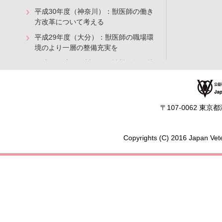
平成30年度（神奈川）：獣医師の働き
方改革について考える
平成29年度（大分）：獣医師の職場環
境のより一層の整備充実を
平成28年度（石川）：女性獣医師の就
業支援の取組み
平成27年度（秋田）：女性獣医師の就
業支援とキャリアアップを目指して
〒107-0062 東
現在働いている方へ
再就職を考えている方へ
Copyrights (C) 2016 Japan Vete
人材募集情報
学生の方へ
獣医師について