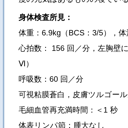
身体検査所見：
体重：6.9kg（BCS：3/5），体
心拍数： 156 回／分，左胸壁に
Ⅵ）
呼吸数：60 回／分
可視粘膜蒼白，皮膚ツルゴール
毛細血管再充満時間：＜1 秒
体表リンパ節：腫大なし