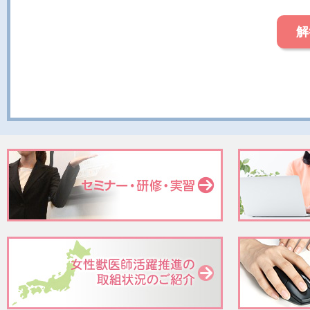
解
質問1に対する解答と解説：
非再生性免疫介在性貧血（NRIMA）は，重度の非再生性貧
考えられている．本邦ではミニチュア・ダックスフンドに好発
得る薬剤投与歴の否定や基礎疾患（慢性出血，鉄欠乏性貧血
全身スクリーニング検査，血清鉄及び総鉄結合能（TIBC）
形成症候群，再生不良性貧血，赤芽球癆などを除外することに
とが多く，線維組織の増生を認めることもある．本症例の骨