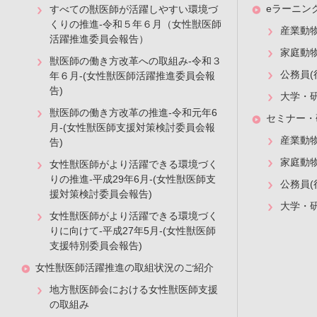
eラーニン
すべての獣医師が活躍しやすい環境づ
エビデンスはないが筆者は初期導入より併用している．2 ～
くりの推進-令和５年６月（女性獣医師
る反応性で大きく変わり，貧血が寛解する症例では長期予後
産業動
活躍推進委員会報告）
た，脾臓摘出術により輸血回数が減少し，また網状赤血球数が
家庭動
獣医師の働き方改革への取組み-令和３
る．
公務員(
年６月-(女性獣医師活躍推進委員会報
告)
本症例では骨髄検査実施後に，プレドニゾロン及びミコフェ
大学・
獣医師の働き方改革の推進-令和元年6
め投薬開始10 日目にミコフェノール酸モフェチルを休薬し
セミナー・
月-(女性獣医師支援対策検討委員会報
14 日目）に末梢血での網状赤血球数の増加を認め，その8
産業動
告)
フルノミドを漸減・休薬とし，免疫抑制療法休止後2 カ月時
家庭動
女性獣医師がより活躍できる環境づく
りの推進-平成29年6月-(女性獣医師支
参考文献
公務員(
援対策検討委員会報告)
大学・
［ 1 ］ Tani A, Tomiyasu H, Ohmi A, Ohno K, TsujimotoH : Cl
女性獣医師がより活躍できる環境づく
Dachshunds with bonemarrow disorders, J Vet Med Sci,
りに向けて-平成27年5月-(女性獣医師
支援特別委員会報告)
［ 2 ］ de A Lucidi C, de Rezende CLE, Jutkowitz LA,Scott M
女性獣医師活躍推進の取組状況のご紹介
precursortargetedimmune-mediated anemia and associate
地方獣医師会における女性獣医師支援
［ 3 ］ Stokol T, Blue JT, French TW : Idiopathic purered 
の取組み