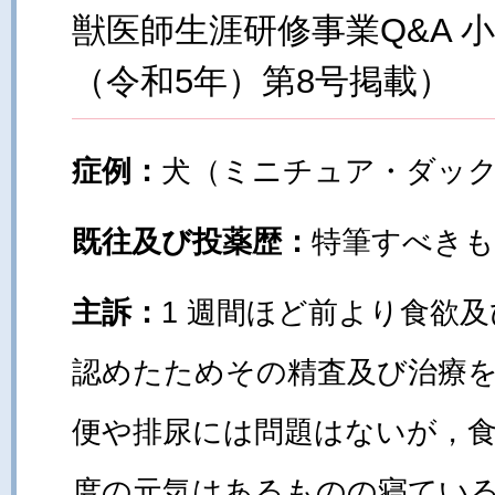
獣医師生涯研修事業Q&A 
（令和5年）第8号掲載）
症例：
犬（ミニチュア・ダック
既往及び投薬歴：
特筆すべき
主訴：
1 週間ほど前より食欲
認めたためその精査及び治療
便や排尿には問題はないが，食
度の元気はあるものの寝てい